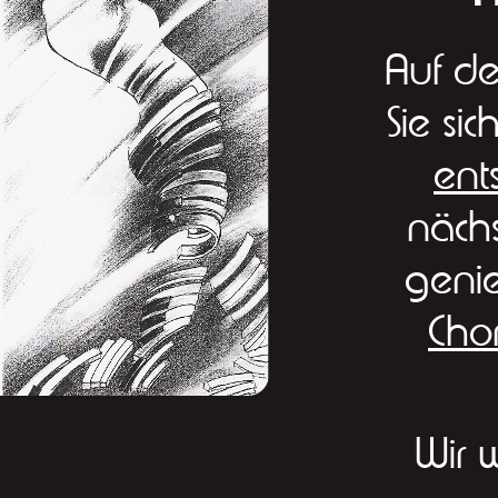
Auf d
Sie si
ent
näch
geni
Chor
Wir 