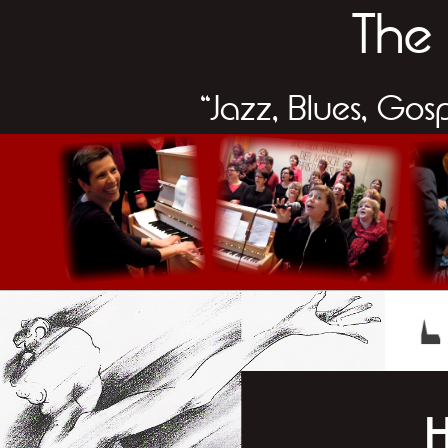
The 
“Jazz, Blues, Gos
H